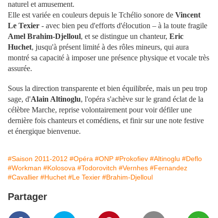
naturel et amusement.
Elle est variée en couleurs depuis le Tchélio sonore de
Vincent
Le Texier
- avec bien peu d'efforts d'élocution – à la toute fragile
Amel Brahim-Djelloul
, et se distingue un chanteur,
Eric
Huchet
, jusqu'à présent limité à des rôles mineurs, qui aura
montré sa capacité à imposer une présence physique et vocale très
assurée.
Sous la direction transparente et bien équilibrée, mais un peu trop
sage, d'
Alain Altinoglu
, l'opéra s'achève sur le grand éclat de la
célèbre Marche, reprise volontairement pour voir défiler une
dernière fois chanteurs et comédiens, et finir sur une note festive
et énergique bienvenue.
#Saison 2011-2012
#Opéra
#ONP
#Prokofiev
#Altinoglu
#Deflo
#Workman
#Kolosova
#Todorovitch
#Vernhes
#Fernandez
#Cavallier
#Huchet
#Le Texier
#Brahim-Djelloul
Partager