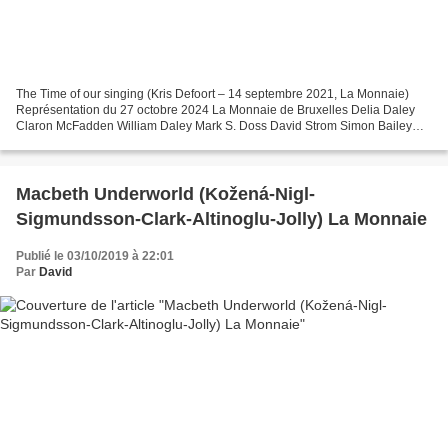
The Time of our singing (Kris Defoort – 14 septembre 2021, La Monnaie)
Représentation du 27 octobre 2024 La Monnaie de Bruxelles Delia Daley
Claron McFadden William Daley Mark S. Doss David Strom Simon Bailey
Jonah Levy Sekgapane Joey Peter Brathwaite...
Macbeth Underworld (Kožená-Nigl-
Sigmundsson-Clark-Altinoglu-Jolly) La Monnaie
Publié le 03/10/2019 à 22:01
Par
David