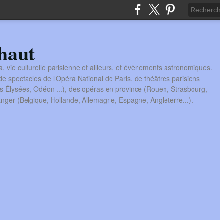
haut
a, vie culturelle parisienne et ailleurs, et évènements astronomiques.
 spectacles de l'Opéra National de Paris, de théâtres parisiens
s Élysées, Odéon ...), des opéras en province (Rouen, Strasbourg,
tranger (Belgique, Hollande, Allemagne, Espagne, Angleterre...).