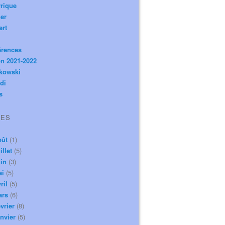
rique
er
ert
érences
n 2021-2022
ikowski
di
s
VES
oût
(1)
illet
(5)
in
(3)
ai
(5)
ril
(5)
ars
(6)
vrier
(8)
nvier
(5)