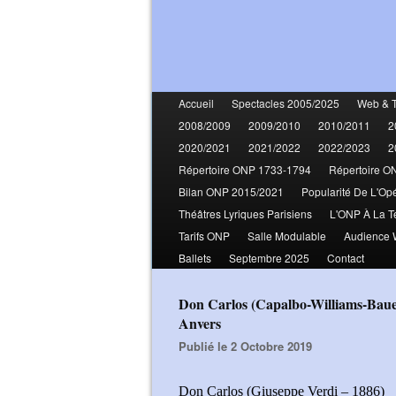
Accueil
Spectacles 2005/2025
Web & 
2008/2009
2009/2010
2010/2011
2
2020/2021
2021/2022
2022/2023
2
Répertoire ONP 1733-1794
Répertoire O
Bilan ONP 2015/2021
Popularité De L'Op
Théâtres Lyriques Parisiens
L'ONP À La T
Tarifs ONP
Salle Modulable
Audience
Ballets
Septembre 2025
Contact
Don Carlos (Capalbo-Williams-Bauer Kanabas-Karagedik-Bryce-Davis-Pérez-Simons)
Anvers
Publié le 2 Octobre 2019
Don Carlos (Giuseppe Verdi – 1886)