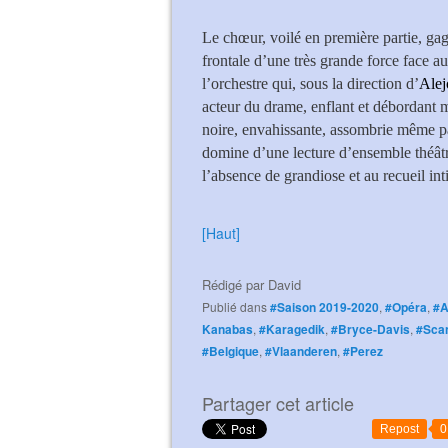
Le chœur, voilé en première partie, gagn
frontale d’une très grande force face
l’orchestre qui, sous la direction d’
Alej
acteur du drame, enflant et débordant m
noire, envahissante, assombrie même pa
domine d’une lecture d’ensemble théâtra
l’absence de grandiose et au recueil int
[Haut]
Rédigé par
David
Publié dans
#Saison 2019-2020
,
#Opéra
,
#A
Kanabas
,
#Karagedik
,
#Bryce-Davis
,
#Scan
#Belgique
,
#Vlaanderen
,
#Perez
Partager cet article
Repost
0