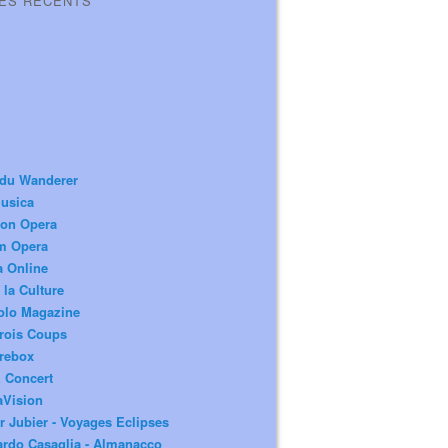
LES RÉCENTS
 du Wanderer
usica
ion Opera
m Opera
a Online
 la Culture
olo Magazine
rois Coups
rebox
 Concert
aVision
r Jubier - Voyages Eclipses
rdo Casaglia - Almanacco