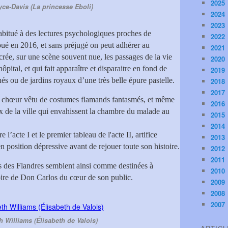
2025
ce-Davis (La princesse Eboli)
2024
2023
habitué à des lectures psychologiques proches de
2022
oué en 2016, et sans préjugé on peut adhérer au
2021
crée, sur une scène souvent nue, les passages de la vie
2020
pital, et qui fait apparaître et disparaitre en fond de
2019
s ou de jardins royaux d’une très belle épure pastelle.
2018
2017
le chœur vêtu de costumes flamands fantasmés, et même
2016
x de la ville qui envahissent la chambre du malade au
2015
2014
’acte I et le premier tableau de l'acte II, artifice
2013
 position dépressive avant de rejouer toute son histoire.
2012
2011
s des Flandres semblent ainsi comme destinées à
2010
oire de Don Carlos du cœur de son public.
2009
2008
2007
h Williams (Élisabeth de Valois)