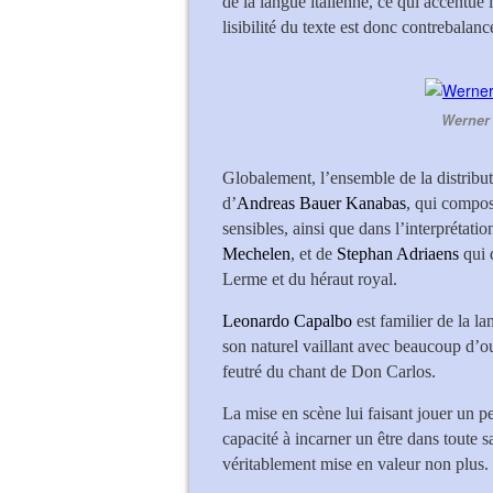
de la langue italienne, ce qui accentue 
lisibilité du texte est donc contrebalan
Werner 
Globalement, l’ensemble de la distribu
d’
Andreas Bauer Kanabas
, qui compose
sensibles, ainsi que dans l’interprétati
Mechelen
, et de
Stephan Adriaens
qui 
Lerme et du héraut royal.
Leonardo Capalbo
est familier de la l
son naturel vaillant avec beaucoup d’ouv
feutré du chant de Don Carlos.
La mise en scène lui faisant jouer un pe
capacité à incarner un être dans toute 
véritablement mise en valeur non plus.