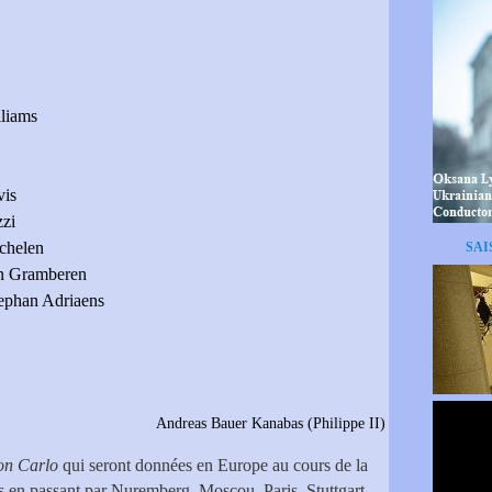
lliams
vis
zzi
chelen
SAI
n Gramberen
ephan Adriaens
Kanabas (Philippe II)
on Carlo
qui seront données en Europe au cours de la
 en passant par Nuremberg, Moscou, Paris, Stuttgart,