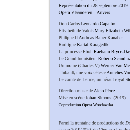
Représentation du 28 septembre 2019
Opera Vlaanderen – Anvers
Don Carlos
Leonardo Capalbo
Élisabeth de Valois
Mary Elizabeth Wi
Philippe II
Andreas Bauer Kanabas
Rodrigue
Kartal Karagedik
La princesse Eboli
Raehann Bryce-Da
Le Grand Inquisiteur
Roberto Scandiu
Un moine (Charles V)
Werner Van Me
Thibault, une voix céleste
Annelies Va
Le comte de Lerme, un héraut royal
St
Direction musicale
Alejo Pérez
Mise en scène
Johan Simons
(2019)
Coproduction Opera Wrocławska
Andreas Bauer 
Parmi la trentaine de productions de
D
saison 2019/2020, de Vienne à Londres