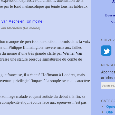
l’expression dépressive du chant. L’atténuation de la
A
cée par le fond mélancolique qui teinte tous les tableaux.
Bourse
Vi
Van Mechelen (Un moine)
SUIVEZ
tion manque de précision de diction, hormis dans la voix
 un Philippe II intelligible, sévère mais aux failles
on du moine d’une très grande clarté par
Werner Van
dresse une stature presque surnaturelle du comte de
NEWSL
Abonnez
angue française, il a chanté Hoffmann à Londres, mais
articles 
erture privilégie l’impact à la souplesse et au caractère
Email
rsonnage malade et quasi-autiste du début à la fin, sa
CATÉG
sa complexité et qui évolue face aux épreuves n’est pas
Opér
ONP