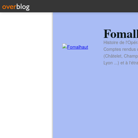
Fomal
Histoire de l'Opér
Comptes rendus de
(Châtelet, Champ
Lyon ...) et à l'é