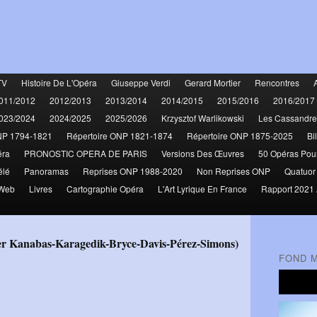
TV
Histoire De L'Opéra
Giuseppe Verdi
Gerard Mortier
Rencontres
011/2012
2012/2013
2013/2014
2014/2015
2015/2016
2016/2017
023/2024
2024/2025
2025/2026
Krzysztof Warlikowski
Les Cassandre
NP 1794-1821
Répertoire ONP 1821-1874
Répertoire ONP 1875-2025
Bi
éra
PRONOSTIC OPERA DE PARIS
Versions Des Œuvres
50 Opéras Pou
élé
Panoramas
Reprises ONP 1988-2020
Non Reprises ONP
Quatuor
 Web
Livres
Cartographie Opéra
L'Art Lyrique En France
Rapport 2021 
FOND 