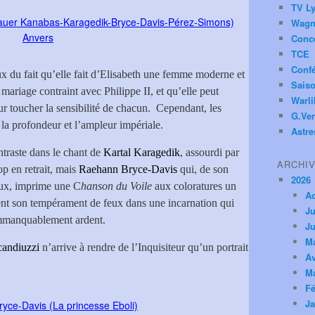
TV Ly
Wagn
Conc
TCE
Conf
x du fait qu’elle fait d’Elisabeth une femme moderne et
Saiso
n mariage contraint avec Philippe II, et qu’elle peut
Warl
our toucher la sensibilité de chacun.
Cependant, les
G.Ver
 la profondeur et l’ampleur impériale.
Astre
ntraste dans le chant de
Kartal Karagedik
, assourdi par
ARCHI
op en retrait, mais
Raehann Bryce-Davis
qui, de son
2026
raux, imprime une C
hanson du Voile
aux coloratures un
A
ent son tempérament de feux dans une incarnation qui
Ju
manquablement ardent.
Ju
M
candiuzzi
n’arrive à rendre de l’Inquisiteur qu’un portrait
Av
M
Fé
Ja