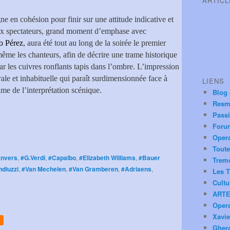
ARTIC
e en cohésion pour finir sur une attitude indicative et
 aux spectateurs, grand moment d’emphase avec
o Pérez
, aura été tout au long de la soirée le premier
ême les chanteurs, afin de décrire une trame historique
r les cuivres ronflants tapis dans l’ombre. L’impression
le et inhabituelle qui paraît surdimensionnée face à
LIENS
ime de l’interprétation scénique.
Blog
Resm
Pass
Foru
Oper
Toute
nvers
,
#G.Verdi
,
#Capalbo
,
#Elizabeth Williams
,
#Bauer
Trem
diuzzi
,
#Van Mechelen
,
#Van Gramberen
,
#Adriaens
,
Les T
Cultu
ARTE
Oper
Xavie
Ghera