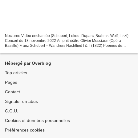
Nocturne Vidéo enchantée (Schubert, Lekeu, Duparc, Brahms, Wolf, Liszt)
Concert du 18 novembre 2022 Amphithéâtre Olivier Messiaen (Opéra
Bastille) Franz Schubert – Wandrers Nachtlied I & II (1822) Poèmes de
Johann Wolfgang Goethe (1776 / 1780) Guillaume...
Hébergé par Overblog
Top articles
Pages
Contact
Signaler un abus
C.G.U.
Cookies et données personnelles
Préférences cookies