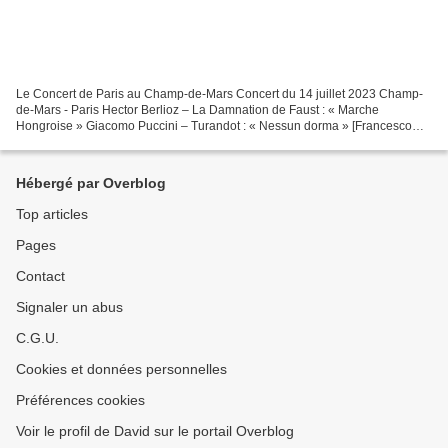
Le Concert de Paris au Champ-de-Mars Concert du 14 juillet 2023 Champ-
de-Mars - Paris Hector Berlioz – La Damnation de Faust : « Marche
Hongroise » Giacomo Puccini – Turandot : « Nessun dorma » [Francesco
Demuro] Edith Piaf : « La Vie en rose » [Pretty...
Hébergé par Overblog
Top articles
Pages
Contact
Signaler un abus
C.G.U.
Cookies et données personnelles
Préférences cookies
Voir le profil de David sur le portail Overblog