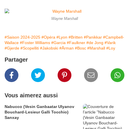
Wayne Marshall
#Saison 2024-2025
#Opéra
#Lyon
#Britten
#Panikkar
#Campbell-
Wallace
#Foster Williams
#Garcia
#Faulkner
#de Jong
#Varik
#Gjerde
#Scopelliti
#Jakobski
#Årman
#Bosc
#Marshall
#Loy
Partager
Vous aimerez aussi
Nabucco (Vesin Ganbaatar Ulyanov
Bouchard-Lesieur Galli Tocchio)
Sanxay