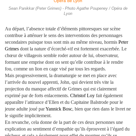
Sean Panikkar (Peter Grimes) - Photo Agathe Poupeney / Opéra de
Lyon
Au départ, l’absence totale d’éléments pittoresques sur scène
contribue à atténuer le sens des interventions des personnages
secondaires puisque tous sont mis au même niveau, hormis
Peter
Grimes
dont la nature d’écorché-vif est fortement exacerbée. Le
chœur de villageois semble roder autour de lui, observateur,
formant une emprise dont on sent qu’elle contribue à le rendre
fou, comme un lion en cage visé par tous les regards.
Mais progressivement, la dramaturgie se met en place avec
l’arrivée du nouvel apprenti, John, qui devient très vite la
projection du manque affectif de Grimes qui est clairement
exprimé par de forts enlacements.
Christof Loy
fait également
apparaître l’attirance d’Ellen et du Capitaine Balstrode pour le
jeune adulte joué par
Yannick Bosc
, bien que rien dans le livret ne
le signifie implicitement.
En revanche, cela donne de la part de ces deux personnes une
explication au sentiment d’empathie qu’ils éprouvent à l’égard du
pêcheur, et cela a également pour effet de montrer qu’ils se