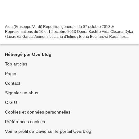
Aida (Giuseppe Verdi) Répétition générale du 07 octobre 2013 &
Représentations du 10 et 12 octobre 2013 Opéra Bastille Aida Oksana Dyka
/ Lucrezia Garcia Amneris Luciana d’Intino / Elena Bocharova Radamès
Marcelo Alvarez / Robert Dean Smith Il Re Carlo...
Hébergé par Overblog
Top articles
Pages
Contact
Signaler un abus
C.G.U.
Cookies et données personnelles
Préférences cookies
Voir le profil de David sur le portail Overblog