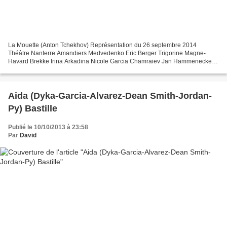
La Mouette (Anton Tchekhov) Représentation du 26 septembre 2014
Théâtre Nanterre Amandiers Medvedenko Eric Berger Trigorine Magne-
Havard Brekke Irina Arkadina Nicole Garcia Chamraiev Jan Hammenecker
Sorine Michel Hermon Nina Ophelia Kolb Konstantin Treplev...
Aida (Dyka-Garcia-Alvarez-Dean Smith-Jordan-
Py) Bastille
Publié le 10/10/2013 à 23:58
Par
David