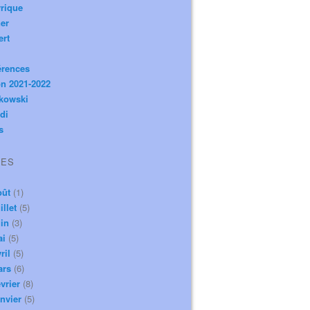
rique
er
ert
érences
n 2021-2022
ikowski
di
s
VES
oût
(1)
illet
(5)
in
(3)
ai
(5)
ril
(5)
ars
(6)
vrier
(8)
nvier
(5)