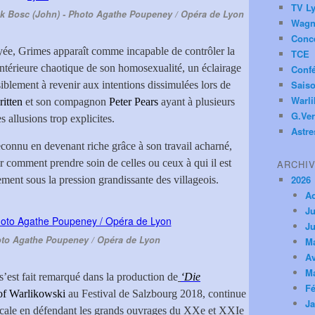
TV Ly
ck Bosc (John) - Photo Agathe Poupeney / Opéra de Lyon
Wagn
Conc
uyée, Grimes apparaît comme incapable de contrôler la
TCE
 intérieure chaotique de son homosexualité, un éclairage
Conf
Saiso
siblement à revenir aux intentions dissimulées lors de
Warl
itten
et son compagnon
Peter Pears
ayant à plusieurs
G.Ver
s allusions trop explicites.
Astre
econnu en devenant riche grâce à son travail acharné,
r comment prendre soin de celles ou ceux à qui il est
ARCHI
2026
ment sous la pression grandissante des villageois.
A
Ju
Ju
hoto Agathe Poupeney / Opéra de Lyon
M
Av
M
’est fait remarqué dans la production de
‘Die
Fé
of Warlikowski
au Festival de Salzbourg 2018, continue
Ja
vocale en défendant les grands ouvrages du XXe et XXIe