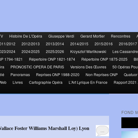
TV
Histoire De L'Opéra
Giuseppe Verdi
Gerard Mortier
Rencontres
011/2012
2012/2013
2013/2014
2014/2015
2015/2016
2016/2017
023/2024
2024/2025
2025/2026
Krzysztof Warlikowski
Les Cassandre
NP 1794-1821
Répertoire ONP 1821-1874
Répertoire ONP 1875-2025
Bi
éra
PRONOSTIC OPERA DE PARIS
Versions Des Œuvres
50 Opéras Pou
élé
Panoramas
Reprises ONP 1988-2020
Non Reprises ONP
Quatuor
 Web
Livres
Cartographie Opéra
L'Art Lyrique En France
Rapport 2021 
FOND 
allace Foster Williams Marshall Loy) Lyon
…