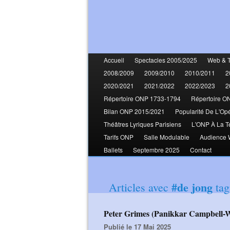
Accueil
Spectacles 2005/2025
Web & 
2008/2009
2009/2010
2010/2011
2
2020/2021
2021/2022
2022/2023
2
Répertoire ONP 1733-1794
Répertoire O
Bilan ONP 2015/2021
Popularité De L'Op
Théâtres Lyriques Parisiens
L'ONP À La T
Tarifs ONP
Salle Modulable
Audience
Ballets
Septembre 2025
Contact
#de jong
Articles avec
tag
Peter Grimes (Panikkar Campbell-W
Publié le 17 Mai 2025