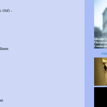
n 1945 -
e
liams
SAI
an