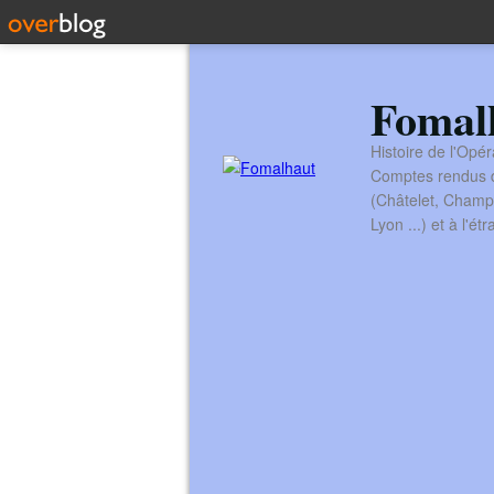
Fomal
Histoire de l'Opér
Comptes rendus de
(Châtelet, Champ
Lyon ...) et à l'é