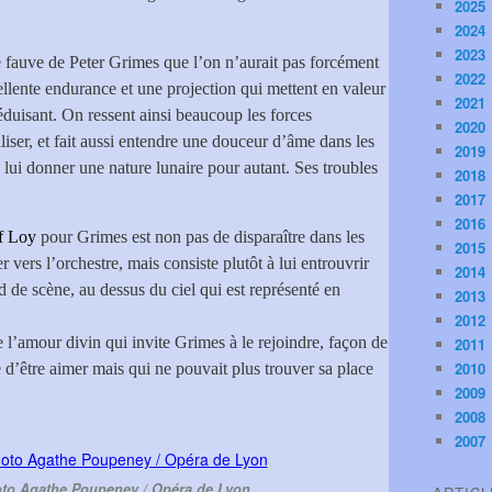
2025
2024
2023
 fauve de Peter Grimes que l’on n’aurait pas forcément
2022
llente endurance et une projection qui mettent en valeur
2021
séduisant. On ressent ainsi beaucoup les forces
2020
aliser, et fait aussi entendre une douceur d’âme dans les
2019
 lui donner une nature lunaire pour autant. Ses troubles
2018
2017
2016
f Loy
pour Grimes est non pas de disparaître dans les
2015
er vers l’orchestre, mais consiste plutôt à lui entrouvrir
2014
de scène, au dessus du ciel qui est représenté en
2013
2012
e l’amour divin qui invite Grimes à le rejoindre, façon de
2011
2010
d’être aimer mais qui ne pouvait plus trouver sa place
2009
2008
2007
hoto Agathe Poupeney / Opéra de Lyon