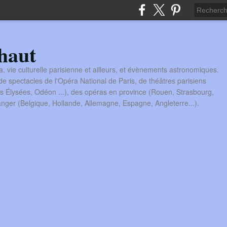
haut
a, vie culturelle parisienne et ailleurs, et évènements astronomiques.
 spectacles de l'Opéra National de Paris, de théâtres parisiens
s Élysées, Odéon ...), des opéras en province (Rouen, Strasbourg,
tranger (Belgique, Hollande, Allemagne, Espagne, Angleterre...).