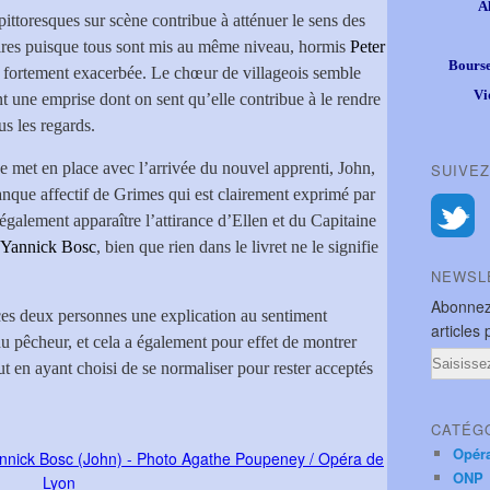
A
pittoresques sur scène contribue à atténuer le sens des
ires puisque tous sont mis au même niveau, hormis
Peter
Bourse
st fortement exacerbée. Le chœur de villageois semble
Vi
nt une emprise dont on sent qu’elle contribue à le rendre
s les regards.
e met en place avec l’arrivée du nouvel apprenti, John,
SUIVEZ
manque affectif de Grimes qui est clairement exprimé par
 également apparaître l’attirance d’Ellen et du Capitaine
Yannick Bosc
, bien que rien dans le livret ne le signifie
NEWSL
Abonnez
ces deux personnes une explication au sentiment
articles 
u pêcheur, et cela a également pour effet de montrer
Email
ut en ayant choisi de se normaliser pour rester acceptés
CATÉG
Opér
ONP