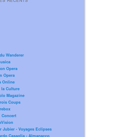
LES RÉCENTS
 du Wanderer
usica
ion Opera
m Opera
a Online
 la Culture
olo Magazine
rois Coups
rebox
 Concert
aVision
r Jubier - Voyages Eclipses
rdo Casaglia - Almanacco