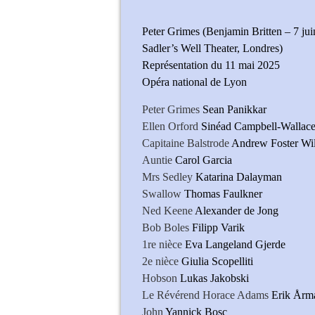
Peter Grimes (Benjamin Britten – 7 jui
Sadler’s Well Theater, Londres)
Représentation du 11 mai 2025
Opéra national de Lyon
Peter Grimes
Sean Panikkar
Ellen Orford
Sinéad Campbell-Wallac
Capitaine Balstrode
Andrew Foster Wil
Auntie
Carol Garcia
Mrs Sedley
Katarina Dalayman
Swallow
Thomas Faulkner
Ned Keene
Alexander de Jong
Bob Boles
Filipp Varik
1re nièce
Eva Langeland Gjerde
2e nièce
Giulia Scopelliti
Hobson
Lukas Jakobski
Le Révérend Horace Adams
Erik Årm
John
Yannick Bosc