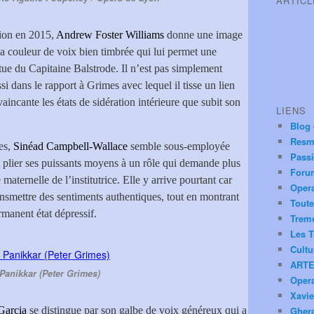
ARTIC
tion en 2015,
Andrew Foster Williams
donne une image
a couleur de voix bien timbrée qui lui permet une
ttue du Capitaine Balstrode. Il n’est pas simplement
 dans le rapport à Grimes avec lequel il tisse un lien
vaincante les états de sidération intérieure que subit son
LIENS
Blog
Resm
es,
Sinéad Campbell-Wallace
semble sous-employée
Pass
it plier ses puissants moyens à un rôle qui demande plus
Foru
 maternelle de l’institutrice. Elle y arrive pourtant car
Oper
ansmettre des sentiments authentiques, tout en montrant
Toute
manent état dépressif.
Trem
Les T
Cultu
ARTE
Panikkar (Peter Grimes)
Oper
Xavie
Garcia
se distingue par son galbe de voix généreux qui a
Ghera