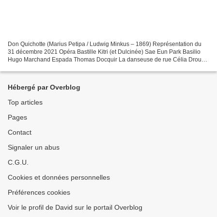
Don Quichotte (Marius Petipa / Ludwig Minkus – 1869) Représentation du
31 décembre 2021 Opéra Bastille Kitri (et Dulcinée) Sae Eun Park Basilio
Hugo Marchand Espada Thomas Docquir La danseuse de rue Célia Drouy
Don Quichotte Yann Chailloux Sancho Pança...
Hébergé par Overblog
Top articles
Pages
Contact
Signaler un abus
C.G.U.
Cookies et données personnelles
Préférences cookies
Voir le profil de David sur le portail Overblog