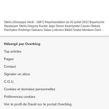
Otello (Giuseppe Verdi - 1887) Représentation du 02 juillet 2022 Bayerische
Staatsoper Otello Gregory Kunde Jago Simon Keenlyside Cassio Oleksiy
Palchykov Roderigo Galeano Salas Lodovico Bálint Szabó Montano Daniel
Noyola Ein Herold Andrew Hamilton Desdemona...
Hébergé par Overblog
Top articles
Pages
Contact
Signaler un abus
C.G.U.
Cookies et données personnelles
Préférences cookies
Voir le profil de David sur le portail Overblog