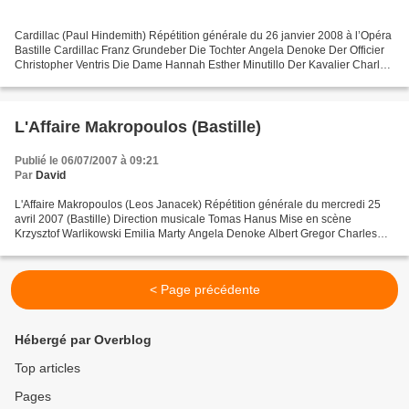
Cardillac (Paul Hindemith) Répétition générale du 26 janvier 2008 à l’Opéra
Bastille Cardillac Franz Grundeber Die Tochter Angela Denoke Der Officier
Christopher Ventris Die Dame Hannah Esther Minutillo Der Kavalier Charles
Workman Der Goldhändler Roland...
L'Affaire Makropoulos (Bastille)
Publié le 06/07/2007 à 09:21
Par
David
L'Affaire Makropoulos (Leos Janacek) Répétition générale du mercredi 25
avril 2007 (Bastille) Direction musicale Tomas Hanus Mise en scène
Krzysztof Warlikowski Emilia Marty Angela Denoke Albert Gregor Charles
Workman Jaroslav Prus Vincent Le Texier Vítek...
< Page précédente
Hébergé par Overblog
Top articles
Pages