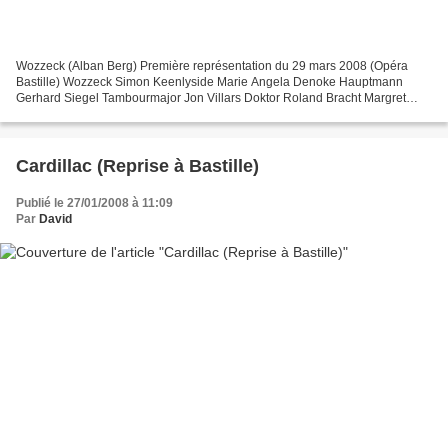
Wozzeck (Alban Berg) Première représentation du 29 mars 2008 (Opéra
Bastille) Wozzeck Simon Keenlyside Marie Angela Denoke Hauptmann
Gerhard Siegel Tambourmajor Jon Villars Doktor Roland Bracht Margret
Ursula Hes se von de n Steinen Andres David Kuebler...
Cardillac (Reprise à Bastille)
Publié le 27/01/2008 à 11:09
Par
David