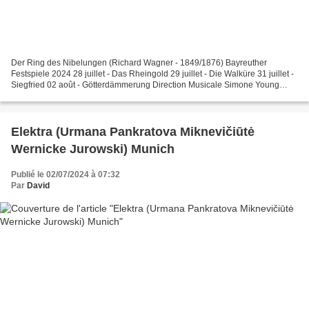
Der Ring des Nibelungen (Richard Wagner - 1849/1876) Bayreuther
Festspiele 2024 28 juillet - Das Rheingold 29 juillet - Die Walküre 31 juillet -
Siegfried 02 août - Götterdämmerung Direction Musicale Simone Young
Mise en scène Valentin Schwarz (2022),...
Elektra (Urmana Pankratova Miknevičiūtė
Wernicke Jurowski) Munich
Publié le 02/07/2024 à 07:32
Par
David