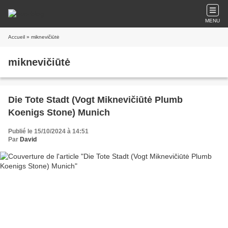
MENU
Accueil
» miknevičiūtė
miknevičiūtė
Die Tote Stadt (Vogt Miknevičiūtė Plumb
Koenigs Stone) Munich
Publié le 15/10/2024 à 14:51
Par
David