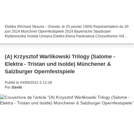
Elektra (Richard Strauss – Dresde, le 25 janvier 1909) Représentation du 30
juin 2024 Münchner Opernfestspiele 2024 Bayerische Staatsoper
Klytämnestra Violeta Urmana Elektra Elena Pankratova Chrysothemis Vida
Miknevičiūtė Aegisth John Daszak Orest Károly...
(A) Krzysztof Warlikowski Trilogy (Salome -
Elektra - Tristan und Isolde) Münchener &
Salzburger Opernfestspiele
Publié le 04/08/2021 à 12:28
Par
David