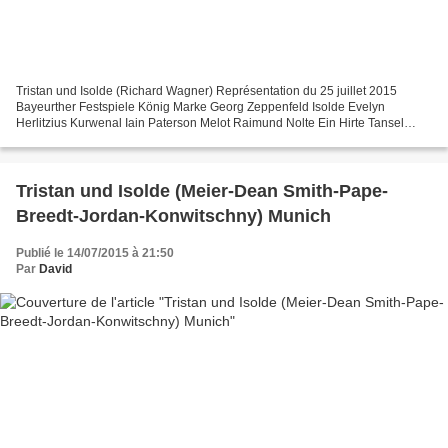
Tristan und Isolde (Richard Wagner) Représentation du 25 juillet 2015
Bayeurther Festspiele König Marke Georg Zeppenfeld Isolde Evelyn
Herlitzius Kurwenal Iain Paterson Melot Raimund Nolte Ein Hirte Tansel
Akzeybek Ein Steuermann Kay Stiefermann Ein junger...
Tristan und Isolde (Meier-Dean Smith-Pape-
Breedt-Jordan-Konwitschny) Munich
Publié le 14/07/2015 à 21:50
Par
David