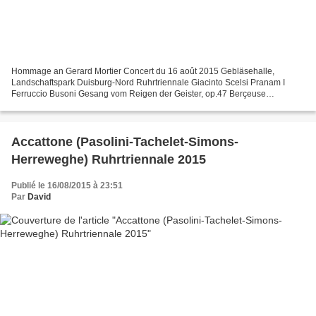
Hommage an Gerard Mortier Concert du 16 août 2015 Gebläsehalle,
Landschaftspark Duisburg-Nord Ruhrtriennale Giacinto Scelsi Pranam I
Ferruccio Busoni Gesang vom Reigen der Geister, op.47 Berçeuse
élégiaque, op. 42 Alban Berg Altenberg Lieder, op.4 Giacinto...
Accattone (Pasolini-Tachelet-Simons-
Herreweghe) Ruhrtriennale 2015
Publié le 16/08/2015 à 23:51
Par
David