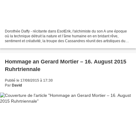
Dorothée Daffy - récitante dans EsotErik, l'alchimiste du son A une époque
où la technique détruit la nature et l’âme humaine en en bridant rêve,
sentiment et créativité, la troupe des Cassandres réunit des artistiques du
monde musical et théâtral afin...
Hommage an Gerard Mortier – 16. August 2015
Ruhrtriennale
Publié le 17/08/2015 à 17:30
Par
David