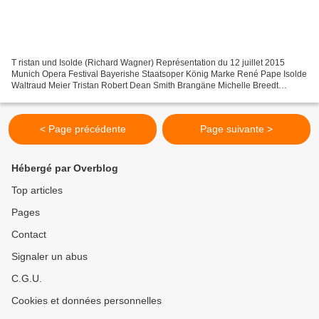
T ristan und Isolde (Richard Wagner) Représentation du 12 juillet 2015
Munich Opera Festival Bayerishe Staatsoper König Marke René Pape Isolde
Waltraud Meier Tristan Robert Dean Smith Brangäne Michelle Breedt
Kurwenal Alan Held Melot Francesco Petrozzi...
< Page précédente
Page suivante >
Hébergé par Overblog
Top articles
Pages
Contact
Signaler un abus
C.G.U.
Cookies et données personnelles