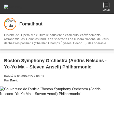
MENU
Fomalhaut
Histoire de l'Opéra, vie culturelle parisienne et ailleurs, et évènements
astronomiques. Comptes rendus de spectacles de l'Opéra National de Paris,
de théâtres parisiens (Châtelet, Champs Élysées, Odéon ...), des opéras en
province (Rouen, Strasbourg, Lyon ...) et à l'étranger (Belgique, Hollande,
Allemagne, Espagne, Angleterre...).
Boston Symphony Orchestra (Andris Nelsons -
Yo-Yo Ma – Steven Ansell) Philharmonie
Publié le 04/09/2015 à 00:59
Par
David