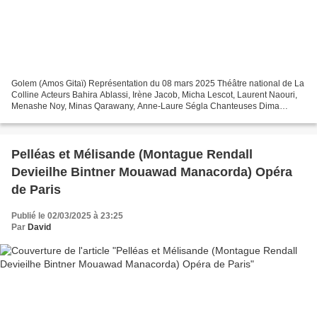
Golem (Amos Gitaï) Représentation du 08 mars 2025 Théâtre national de La
Colline Acteurs Bahira Ablassi, Irène Jacob, Micha Lescot, Laurent Naouri,
Menashe Noy, Minas Qarawany, Anne-Laure Ségla Chanteuses Dima
Bawab, Zoé Fouray, Marie Picaut Voix et harpe...
Pelléas et Mélisande (Montague Rendall
Devieilhe Bintner Mouawad Manacorda) Opéra
de Paris
Publié le 02/03/2025 à 23:25
Par
David