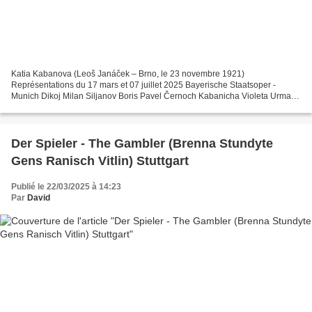
Katia Kabanova (Leoš Janáček – Brno, le 23 novembre 1921)
Représentations du 17 mars et 07 juillet 2025 Bayerische Staatsoper -
Munich Dikoj Milan Siljanov Boris Pavel Černoch Kabanicha Violeta Urmana
Tichon John Daszak Káťa Corinne Winters Kudrjáš James...
Der Spieler - The Gambler (Brenna Stundyte
Gens Ranisch Vitlin) Stuttgart
Publié le 22/03/2025 à 14:23
Par
David