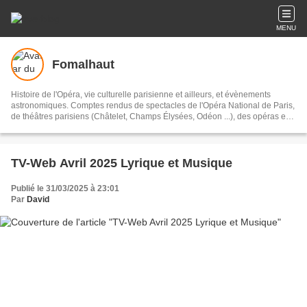
MENU
Fomalhaut
Histoire de l'Opéra, vie culturelle parisienne et ailleurs, et évènements
astronomiques. Comptes rendus de spectacles de l'Opéra National de Paris,
de théâtres parisiens (Châtelet, Champs Élysées, Odéon ...), des opéras en
province (Rouen, Strasbourg, Lyon ...) et à l'étranger (Belgique, Hollande,
Allemagne, Espagne, Angleterre...).
TV-Web Avril 2025 Lyrique et Musique
Publié le 31/03/2025 à 23:01
Par
David