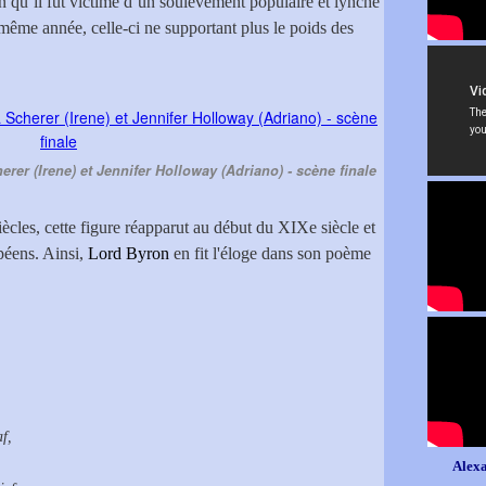
n qu’il fut victime d’un soulèvement populaire et lynché
a même année, celle-ci ne supportant plus le poids des
rer (Irene) et Jennifer Holloway (Adriano) - scène finale
ècles, cette figure réapparut au début du XIXe siècle et
péens. Ainsi,
Lord Byron
en fit l'éloge dans son poème
f,
Alexa