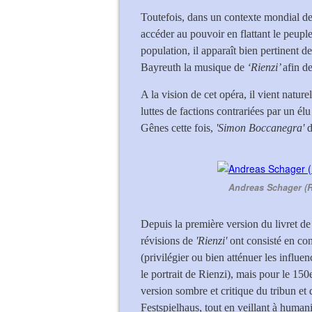
Toutefois, dans un contexte mondial de
accéder au pouvoir en flattant le peupl
population, il apparaît bien pertinent d
Bayreuth la musique de
‘Rienzi’
afin d
A la vision de cet opéra, il vient nature
luttes de factions contrariées par un é
Gênes cette fois,
'Simon Boccanegra'
Andreas Schager (Rie
Depuis la première version du livret de
révisions de
'Rienzi'
ont consisté en con
(privilégier ou bien atténuer les influe
le portrait de Rienzi), mais pour le 150
version sombre et critique du tribun et 
Festspielhaus, tout en veillant à humani