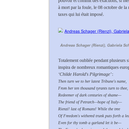
pouvoir et commit des exactions, si bie
à mort par la foule, le 08 octobre de l
taxes qui lui était imposé.
Andreas Schager (Rienzi), Gabriela Sche
Totalement oubliée pendant plusieurs si
inspira de nombreux romantiques euro
‘Childe Harold's Pilgrimage’
:
Then turn we to her latest Tribune's name,
From her ten thousand tyrants turn to thee,
Redeemer of dark centuries of shame—
The friend of Petrarch—hope of Italy—
Rienzi! last of Romans! While the tree
Of Freedom's withered trunk puts forth a lea
Even for thy tomb a garland let it be—