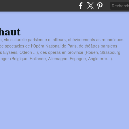
haut
a, vie culturelle parisienne et ailleurs, et évènements astronomiques.
 spectacles de l'Opéra National de Paris, de théâtres parisiens
s Élysées, Odéon ...), des opéras en province (Rouen, Strasbourg,
tranger (Belgique, Hollande, Allemagne, Espagne, Angleterre...).