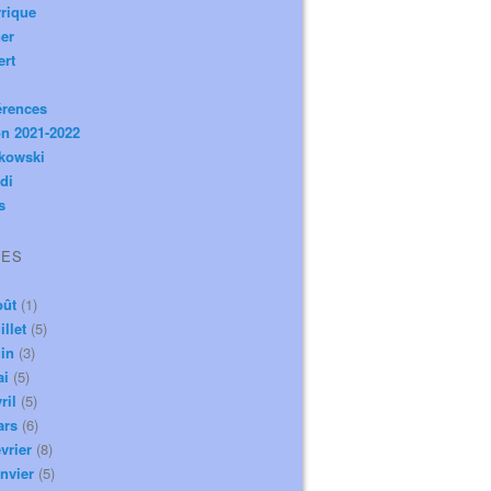
rique
er
ert
érences
n 2021-2022
ikowski
di
s
VES
oût
(1)
illet
(5)
in
(3)
ai
(5)
ril
(5)
ars
(6)
vrier
(8)
nvier
(5)