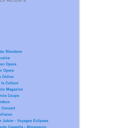
LES RÉCENTS
 du Wanderer
usica
ion Opera
m Opera
a Online
 la Culture
olo Magazine
rois Coups
rebox
 Concert
aVision
r Jubier - Voyages Eclipses
rdo Casaglia - Almanacco