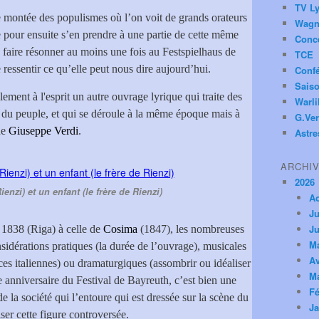
TV Ly
 montée des populismes où l’on voit de grands orateurs
Wagn
e pour ensuite s’en prendre à une partie de cette même
Conc
e faire résonner au moins une fois au Festspielhaus de
TCE
e ressentir ce qu’elle peut nous dire aujourd’hui.
Conf
Saiso
llement à l'esprit un autre ouvrage lyrique qui traite des
Warl
lu du peuple, et qui se déroule à la même époque mais à
G.Ver
de
Giuseppe Verdi
.
Astre
ARCHI
2026
nzi) et un enfant (le frère de Rienzi)
A
Ju
Ju
 1838 (Riga) à celle de
Cosima
(1847), les nombreuses
M
sidérations pratiques (la durée de l’ouvrage), musicales
Av
nces italiennes) ou dramaturgiques (assombrir ou idéaliser
M
e anniversaire du Festival de Bayreuth, c’est bien une
Fé
de la société qui l’entoure qui est dressée sur la scène du
Ja
ser cette figure controversée.