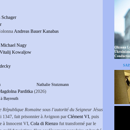
 Schager
r
 Colonna
Andreas Bauer Kanabas
Michael Nagy
Vitalij Kowaljow
SAI
decky
 Stutzmann
Nathalie Stutzmann
Magdolna Parditka
(2026)
 à Bayreuth
e République Romaine sous l’autorité du Seigneur Jésus
i 1347, fait prisonnier à Avignon par
Clément VI
, puis
ce à Innocent VI,
Cola di Rienzo
fut transformé par le