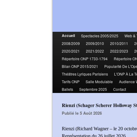
Accueil
Spectacles 2005/2025
Web & 
2008/2009
2009/2010
2010/2011
2
2020/2021
2021/2022
2022/2023
2
Répertoire ONP 1733-1794
Répertoire O
Bilan ONP 2015/2021
Popularité De L'Op
Théâtres Lyriques Parisiens
L'ONP À La T
Tarifs ONP
Salle Modulable
Audience
Ballets
Septembre 2025
Contact
Rienzi (Schager Scherer Holloway
Publié le 5 Août 2026
Rienzi (Richard Wagner – le 20 octobr
Représentation du 26 juillet 2026