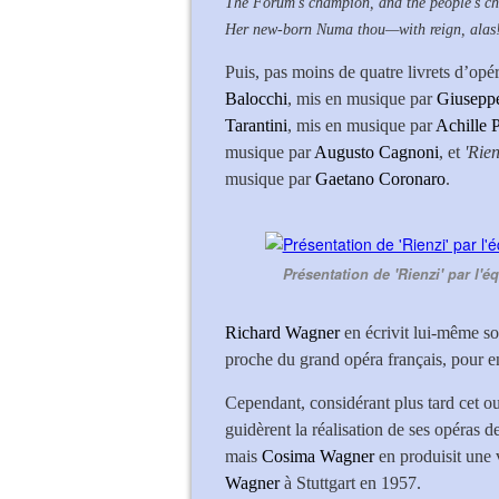
The Forum's champion, and the people's c
Her new-born Numa thou—with reign, alas! 
Puis, pas moins de quatre livrets d’opéra
Balocchi
, mis en musique par
Giuseppe
Tarantini
, mis en musique par
Achille P
musique par
Augusto Cagnoni
, et
'Rien
musique par
Gaetano Coronaro
.
Présentation de 'Rienzi' par l'
Richard Wagner
en écrivit lui-même so
proche du grand opéra français, pour e
Cependant, considérant plus tard cet ou
guidèrent la réalisation de ses opéras de
mais
Cosima Wagner
en produisit une 
Wagner
à Stuttgart en 1957.