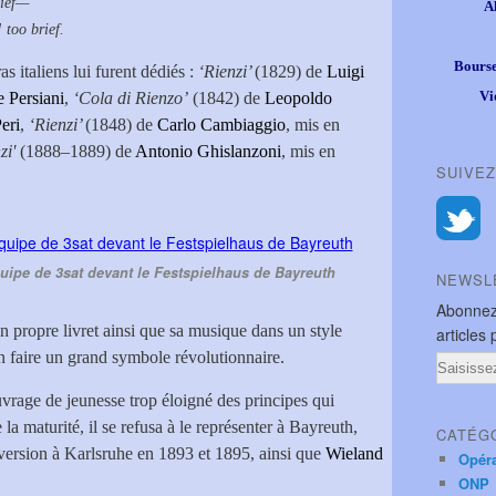
hief—
A
too brief.
Bourse
s italiens lui furent dédiés :
‘Rienzi’
(1829) de
Luigi
Vi
 Persiani
,
‘Cola di Rienzo’
(1842) de
Leopoldo
eri
,
‘Rienzi’
(1848) de
Carlo Cambiaggio
, mis en
zi'
(1888–1889) de
Antonio Ghislanzoni
, mis en
SUIVEZ
équipe de 3sat devant le Festspielhaus de Bayreuth
NEWSL
Abonnez
n propre livret ainsi que sa musique dans un style
articles 
n faire un grand symbole révolutionnaire.
Email
vrage de jeunesse trop éloigné des principes qui
 la maturité, il se refusa à le représenter à Bayreuth,
CATÉG
version à Karlsruhe en 1893 et 1895, ainsi que
Wieland
Opér
ONP