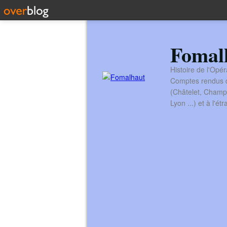
Fomal
Histoire de l'Opér
Comptes rendus de
(Châtelet, Champ
Lyon ...) et à l'é