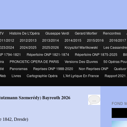
TV
Histoire De L'Opéra
Giuseppe Verdi
Gerard Mortier
Rencontres
011/2012
2012/2013
2013/2014
2014/2015
2015/2016
2016/2017
023/2024
2024/2025
2025/2026
Krzysztof Warlikowski
Les Cassandre
NP 1794-1821
Répertoire ONP 1821-1874
Répertoire ONP 1875-2025
Bi
éra
PRONOSTIC OPERA DE PARIS
Versions Des Œuvres
50 Opéras Pou
élé
Panoramas
Reprises ONP 1988-2020
Non Reprises ONP
Quatuor
 Web
Livres
Cartographie Opéra
L'Art Lyrique En France
Rapport 2021 
 Stutzmann Szemerédy) Bayreuth 2026
…
FOND 
e 1842, Dresde)