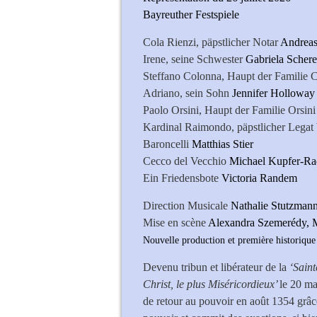
Bayreuther Festspiele
Cola Rienzi, päpstlicher Notar
Andreas
Irene, seine Schwester
Gabriela Schere
Steffano Colonna, Haupt der Familie
Adriano, sein Sohn
Jennifer Holloway
Paolo Orsini, Haupt der Familie Orsini
Kardinal Raimondo, päpstlicher Legat
Baroncelli
Matthias Stier
Cecco del Vecchio
Michael Kupfer-Ra
Ein Friedensbote
Victoria Randem
Direction Musicale
Nathalie
Mise en scène
Alexandra Szemerédy, 
Nouvelle production et première historique
Devenu tribun et libérateur de la
‘Saint
Christ, le plus Miséricordieux’
le 20 ma
de retour au pouvoir en août 1354 grâ