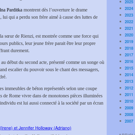
2025
2024
na Parditka
montrent dès l’ouverture le drame
2023
 lui qui a perdu son frère aimé à cause des luttes de
2022
2021
2020
, la sœur de Rienzi, est montrée comme une force qui
2019
urs publics, leur jeune frère parait être leur propre
2018
ffrant durement.
2017
2016
ra au début du second acte, présenté comme un songe où
2015
grand escalier du pouvoir sous le chant des messagers,
2014
dré.
2013
2012
des immeubles de béton représentés selon une coupe
2011
ants de Rome vivre dans de monotones pièces illuminées
2010
ndividu est lui aussi connecté à la société par un écran
2009
2008
2007