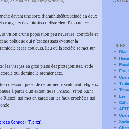
ARTIC
Irene) et Jennifer Holloway (Adriano)
vanche devant une sorte d’amphithéâtre scindé en deux
is rouge, et des miroirs en distordent l’apparence.
t, la vision d’une population peu heureuse, contrôlée et
 scène politique qui n’est pas sans évoquer la
LIENS
amidale et ses couleurs, lieu où la société se met sur
Blog
Resm
Pass
er les visages en gros-plans des protagonistes, et de
Foru
ectorale qui domine le premier acte.
Oper
Toute
ation messianique et de détourner le sentiment religieux
Trem
ontale à partir d'un extrait de la
'Passion selon Saint
Les T
de Rienzi, qui met en garde sur les faux prophètes qui
Cultu
monde.
ARTE
Oper
Xavie
Ghera