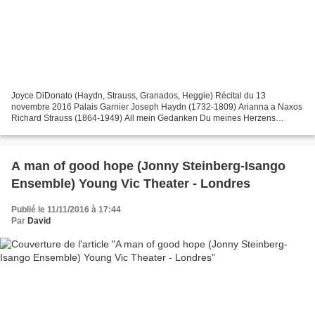
Joyce DiDonato (Haydn, Strauss, Granados, Heggie) Récital du 13
novembre 2016 Palais Garnier Joseph Haydn (1732-1809) Arianna a Naxos
Richard Strauss (1864-1949) All mein Gedanken Du meines Herzens
Krönelein Die Nacht Ach lieb, ich muss nun scheiden Traum...
A man of good hope (Jonny Steinberg-Isango
Ensemble) Young Vic Theater - Londres
Publié le 11/11/2016 à 17:44
Par
David