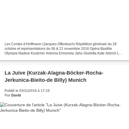
Les Contes d’Hoffmann (Jacques Offenbach) Répétition générale du 28
octobre et représentations du 06 & 21 novembre 2016 Opéra Bastille
Olympia Nadine Koutcher Antonia Ermonela Jaho Giulietta Kate Aldrich La
Muse/Nicklausse Stéphanie d’Oustrac Hoffmann...
La Juive (Kurzak-Alagna-Böcker-Rocha-
Jerkunica-Bieito-de Billy) Munich
Publié le 03/11/2016 à 17:10
Par
David