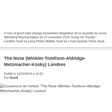
A man of good hope (Isango Ensemble) Adaptation de la nouvelle de Jonny
Steinberg Représentation du 10 novembre 2016 Young Vic Theater -
Londres Asad as a boy Phielo Makitle Asad as a man Ayanda Tikolo Asad
as a youth Zoleka Mpotsha Asad as a young man...
The Nose (Winkler-Tomlison-Aldridge-
Metzmacher-Kosky) Londres
Publié le 10/11/2016 à 10:52
Par
David