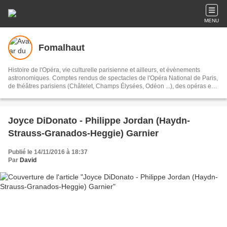
MENU
Fomalhaut
Histoire de l'Opéra, vie culturelle parisienne et ailleurs, et évènements
astronomiques. Comptes rendus de spectacles de l'Opéra National de Paris,
de théâtres parisiens (Châtelet, Champs Élysées, Odéon ...), des opéras en
province (Rouen, Strasbourg, Lyon ...) et à l'étranger (Belgique, Hollande,
Allemagne, Espagne, Angleterre...).
Joyce DiDonato - Philippe Jordan (Haydn-
Strauss-Granados-Heggie) Garnier
Publié le 14/11/2016 à 18:37
Par
David