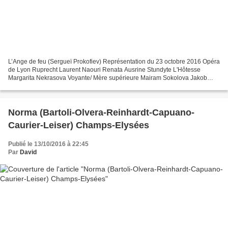
L’Ange de feu (Sergueï Prokofiev) Représentation du 23 octobre 2016 Opéra
de Lyon Ruprecht Laurent Naouri Renata Ausrine Stundyte L'Hôtesse
Margarita Nekrasova Voyante/ Mère supérieure Mairam Sokolova Jakob
Glock Vasily Efimov Aggripa von Nettesheim/...
Norma (Bartoli-Olvera-Reinhardt-Capuano-
Caurier-Leiser) Champs-Elysées
Publié le 13/10/2016 à 22:45
Par
David