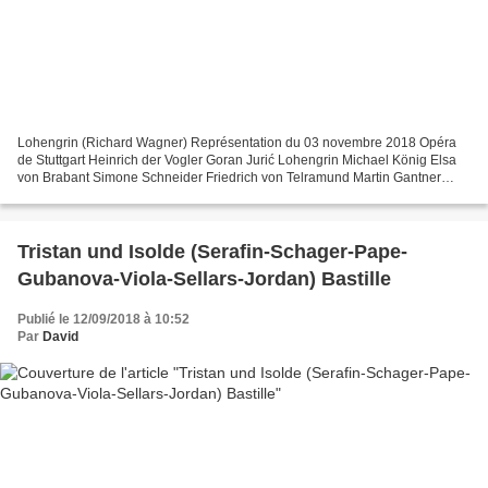
Lohengrin (Richard Wagner) Représentation du 03 novembre 2018 Opéra
de Stuttgart Heinrich der Vogler Goran Jurić Lohengrin Michael König Elsa
von Brabant Simone Schneider Friedrich von Telramund Martin Gantner
Ortrud Okka von der Damerau Der Heerrufer...
Tristan und Isolde (Serafin-Schager-Pape-
Gubanova-Viola-Sellars-Jordan) Bastille
Publié le 12/09/2018 à 10:52
Par
David