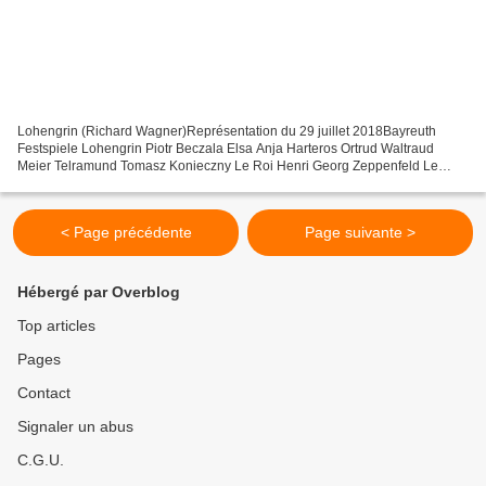
Lohengrin (Richard Wagner)Représentation du 29 juillet 2018Bayreuth
Festspiele Lohengrin Piotr Beczala Elsa Anja Harteros Ortrud Waltraud
Meier Telramund Tomasz Konieczny Le Roi Henri Georg Zeppenfeld Le
Héraut du Roi Egils Silins Direction musicale Christian...
< Page précédente
Page suivante >
Hébergé par Overblog
Top articles
Pages
Contact
Signaler un abus
C.G.U.