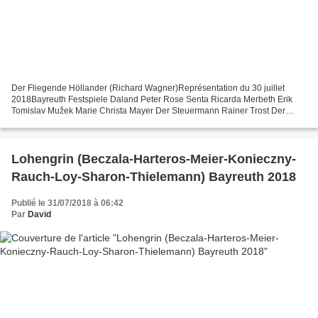
Der Fliegende Höllander (Richard Wagner)Représentation du 30 juillet
2018Bayreuth Festspiele Daland Peter Rose Senta Ricarda Merbeth Erik
Tomislav Mužek Marie Christa Mayer Der Steuermann Rainer Trost Der
Holländer Greer Grimsley Direction musicale Axel...
Lohengrin (Beczala-Harteros-Meier-Konieczny-
Rauch-Loy-Sharon-Thielemann) Bayreuth 2018
Publié le 31/07/2018 à 06:42
Par
David