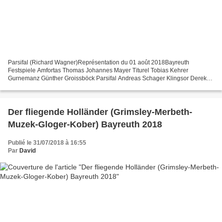
Parsifal (Richard Wagner)Représentation du 01 août 2018Bayreuth
Festspiele Amfortas Thomas Johannes Mayer Titurel Tobias Kehrer
Gurnemanz Günther Groissböck Parsifal Andreas Schager Klingsor Derek
Welton Kundry Elena Pankratova Direction musicale Semyon...
Der fliegende Holländer (Grimsley-Merbeth-
Muzek-Gloger-Kober) Bayreuth 2018
Publié le 31/07/2018 à 16:55
Par
David