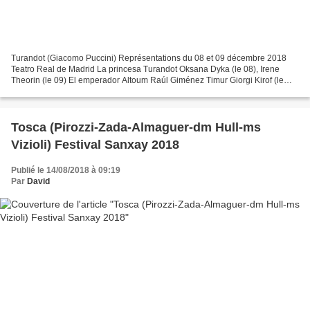
Turandot (Giacomo Puccini) Représentations du 08 et 09 décembre 2018
Teatro Real de Madrid La princesa Turandot Oksana Dyka (le 08), Irene
Theorin (le 09) El emperador Altoum Raúl Giménez Timur Giorgi Kirof (le
08), Andrea Mastroni (le 09) Calaf Roberto...
Tosca (Pirozzi-Zada-Almaguer-dm Hull-ms
Vizioli) Festival Sanxay 2018
Publié le 14/08/2018 à 09:19
Par
David