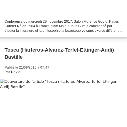
Conférence du mercredi 29 novembre 2017, Salon Florence Gould, Palais
Garnier Né en 1964 à Frankfurt am Main, Claus Guth a commencé par
étudier la littérature et la philosophie, a beaucoup voyagé, exercé différents
métiers, et longtemps hésité entre le...
Tosca (Harteros-Alvarez-Terfel-Ettinger-Audi)
Bastille
Publié le 21/09/2016 à 07:47
Par
David