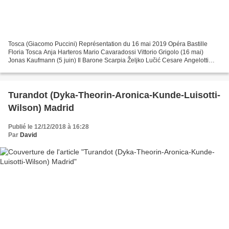
Tosca (Giacomo Puccini) Représentation du 16 mai 2019 Opéra Bastille
Floria Tosca Anja Harteros Mario Cavaradossi Vittorio Grigolo (16 mai)
Jonas Kaufmann (5 juin) Il Barone Scarpia Željko Lučić Cesare Angelotti
Sava Vemić Il Sagrestano Nicolas Cavallier...
Turandot (Dyka-Theorin-Aronica-Kunde-Luisotti-
Wilson) Madrid
Publié le 12/12/2018 à 16:28
Par
David