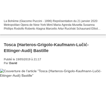
La Bohème (Giacomo Puccini - 1896) Représentation du 21 janvier 2020
Metropolitan Opera de New-York Mimì Maria Agresta Musetta Susanna
Phillips Rodolfo Roberto Alagna Marcello Artur Ruciński Schaunard Elliot
Madore Colline Christian Van Horn Alcindoro...
Tosca (Harteros-Grigolo-Kaufmann-Lučić-
Ettinger-Audi) Bastille
Publié le 19/05/2019 à 21:17
Par
David