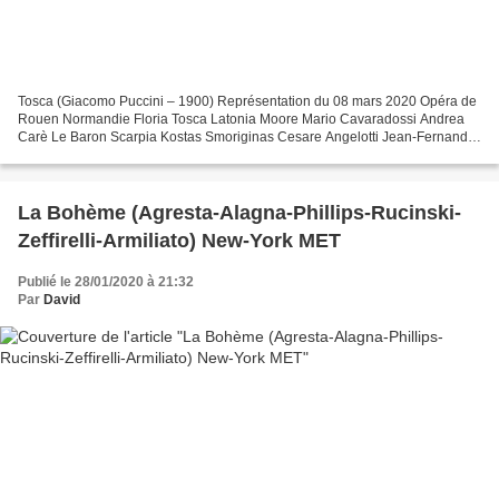
Tosca (Giacomo Puccini – 1900) Représentation du 08 mars 2020 Opéra de
Rouen Normandie Floria Tosca Latonia Moore Mario Cavaradossi Andrea
Carè Le Baron Scarpia Kostas Smoriginas Cesare Angelotti Jean-Fernand
Setti Spoletta Camille Tresmontant Sciarrone...
La Bohème (Agresta-Alagna-Phillips-Rucinski-
Zeffirelli-Armiliato) New-York MET
Publié le 28/01/2020 à 21:32
Par
David