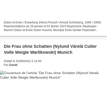
Didon et Enée / Erwartung (Henry Purcell / Arnold Schönberg, 1689 / 1909)
Représentations du 29 janvier et 01 février 2023 Bayerische Staatsoper -
Munich Didon et Enée Didon Ausrine Stundyte Enée Günter Papendell
Belinda Victoria Randem Vénus Rinat Shaham...
Die Frau ohne Schatten (Nylund Värelä Cutler
Volle Weigle Warlikowski) Munich
Publié le 02/08/2022 à 15:00
Par
David