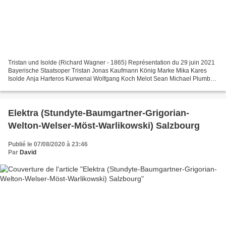
Tristan und Isolde (Richard Wagner - 1865) Représentation du 29 juin 2021
Bayerische Staatsoper Tristan Jonas Kaufmann König Marke Mika Kares
Isolde Anja Harteros Kurwenal Wolfgang Koch Melot Sean Michael Plumb
Brangäne Okka von der Damerau Ein Hirte...
Elektra (Stundyte-Baumgartner-Grigorian-
Welton-Welser-Möst-Warlikowski) Salzbourg
Publié le 07/08/2020 à 23:46
Par
David