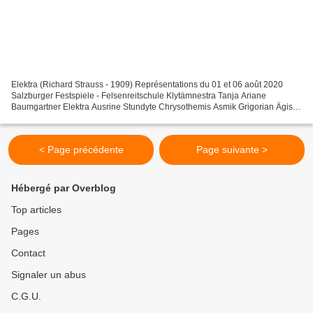
Elektra (Richard Strauss - 1909) Représentations du 01 et 06 août 2020
Salzburger Festspiele - Felsenreitschule Klytämnestra Tanja Ariane
Baumgartner Elektra Ausrine Stundyte Chrysothemis Asmik Grigorian Ägisth
Michael Laurenz Orest Derek Welton Der Pfleger...
< Page précédente
Page suivante >
Hébergé par Overblog
Top articles
Pages
Contact
Signaler un abus
C.G.U.