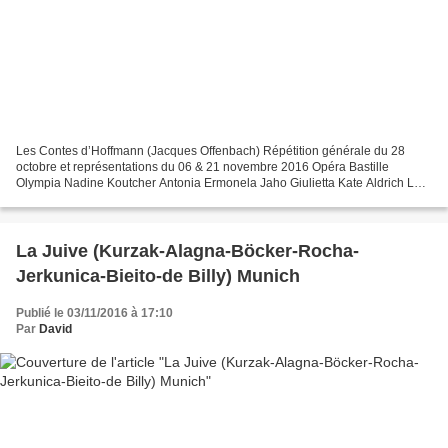
Les Contes d’Hoffmann (Jacques Offenbach) Répétition générale du 28
octobre et représentations du 06 & 21 novembre 2016 Opéra Bastille
Olympia Nadine Koutcher Antonia Ermonela Jaho Giulietta Kate Aldrich La
Muse/Nicklausse Stéphanie d’Oustrac Hoffmann...
La Juive (Kurzak-Alagna-Böcker-Rocha-
Jerkunica-Bieito-de Billy) Munich
Publié le 03/11/2016 à 17:10
Par
David