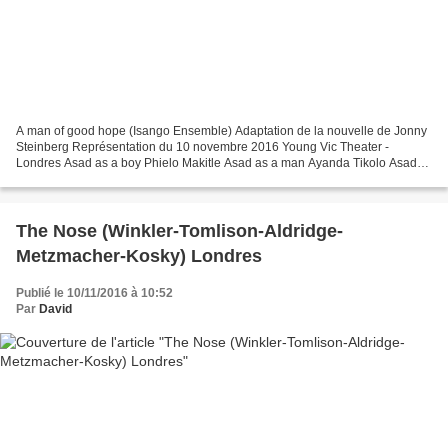
A man of good hope (Isango Ensemble) Adaptation de la nouvelle de Jonny
Steinberg Représentation du 10 novembre 2016 Young Vic Theater -
Londres Asad as a boy Phielo Makitle Asad as a man Ayanda Tikolo Asad
as a youth Zoleka Mpotsha Asad as a young man...
The Nose (Winkler-Tomlison-Aldridge-
Metzmacher-Kosky) Londres
Publié le 10/11/2016 à 10:52
Par
David