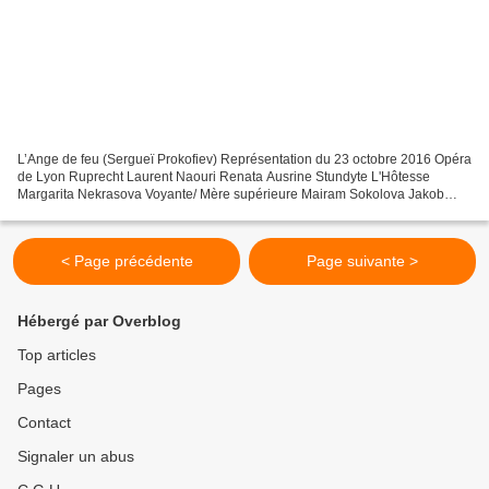
L’Ange de feu (Sergueï Prokofiev) Représentation du 23 octobre 2016 Opéra
de Lyon Ruprecht Laurent Naouri Renata Ausrine Stundyte L'Hôtesse
Margarita Nekrasova Voyante/ Mère supérieure Mairam Sokolova Jakob
Glock Vasily Efimov Aggripa von Nettesheim/...
< Page précédente
Page suivante >
Hébergé par Overblog
Top articles
Pages
Contact
Signaler un abus