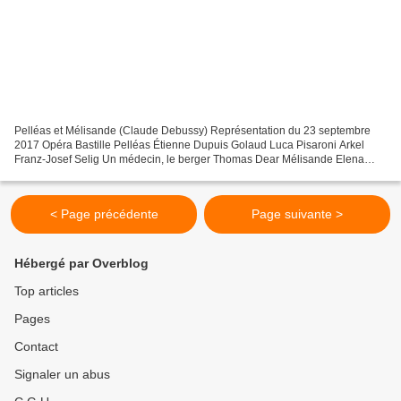
Pelléas et Mélisande (Claude Debussy) Représentation du 23 septembre
2017 Opéra Bastille Pelléas Étienne Dupuis Golaud Luca Pisaroni Arkel
Franz‑Josef Selig Un médecin, le berger Thomas Dear Mélisande Elena
Tsallagova Geneviève Anna Larsson Le petit Yniold...
< Page précédente
Page suivante >
Hébergé par Overblog
Top articles
Pages
Contact
Signaler un abus