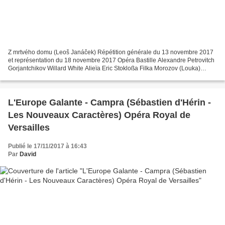
Z mrtvého domu (Leoš Janáček) Répétition générale du 13 novembre 2017
et représentation du 18 novembre 2017 Opéra Bastille Alexandre Petrovitch
Gorjantchikov Willard White Alieïa Eric Stokloßa Filka Morozov (Louka)
Stefan Margita Le grand prisonnier Peter...
L'Europe Galante - Campra (Sébastien d'Hérin -
Les Nouveaux Caractères) Opéra Royal de
Versailles
Publié le 17/11/2017 à 16:43
Par
David