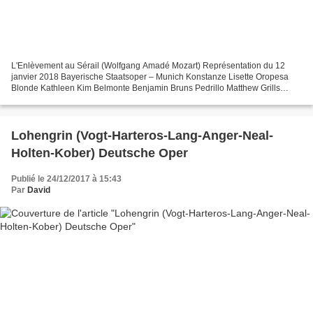
L'Enlèvement au Sérail (Wolfgang Amadé Mozart) Représentation du 12
janvier 2018 Bayerische Staatsoper – Munich Konstanze Lisette Oropesa
Blonde Kathleen Kim Belmonte Benjamin Bruns Pedrillo Matthew Grills
Osmin Hans-Peter König Bassa Selim Bernd Schmidt...
Lohengrin (Vogt-Harteros-Lang-Anger-Neal-
Holten-Kober) Deutsche Oper
Publié le 24/12/2017 à 15:43
Par
David