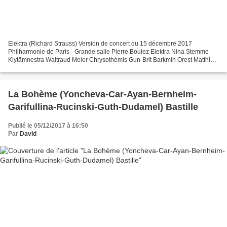
Elektra (Richard Strauss) Version de concert du 15 décembre 2017
Philharmonie de Paris - Grande salle Pierre Boulez Elektra Nina Stemme
Klytämnestra Waltraud Meier Chrysothémis Gun-Brit Barkmin Orest Matthias
Goerne Ägisth Norbert Ernst Die Erste Magd...
La Bohème (Yoncheva-Car-Ayan-Bernheim-
Garifullina-Rucinski-Guth-Dudamel) Bastille
Publié le 05/12/2017 à 16:50
Par
David