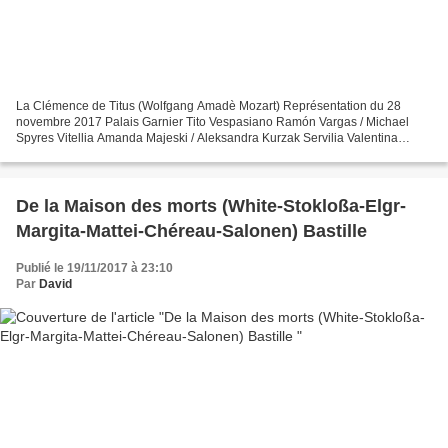
La Clémence de Titus (Wolfgang Amadè Mozart) Représentation du 28
novembre 2017 Palais Garnier Tito Vespasiano Ramón Vargas / Michael
Spyres Vitellia Amanda Majeski / Aleksandra Kurzak Servilia Valentina
Naforniţă Sesto Stéphanie d'Oustrac / Marianne...
De la Maison des morts (White-Stokloßa-Elgr-
Margita-Mattei-Chéreau-Salonen) Bastille
Publié le 19/11/2017 à 23:10
Par
David