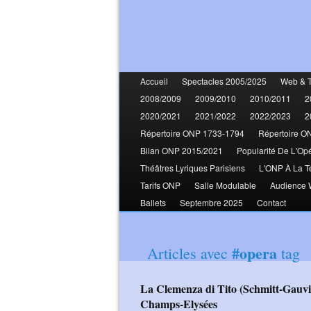
Accueil
Spectacles 2005/2025
Web & 
2008/2009
2009/2010
2010/2011
2
2020/2021
2021/2022
2022/2023
2
Répertoire ONP 1733-1794
Répertoire O
Bilan ONP 2015/2021
Popularité De L'Op
Théâtres Lyriques Parisiens
L'ONP À La T
Tarifs ONP
Salle Modulable
Audience
Ballets
Septembre 2025
Contact
#opera
Articles avec
tag
La Clemenza di Tito (Schmitt-Gauvin-d'Oustrac-Currentzis-MusicAeterna)
Champs-Elysées