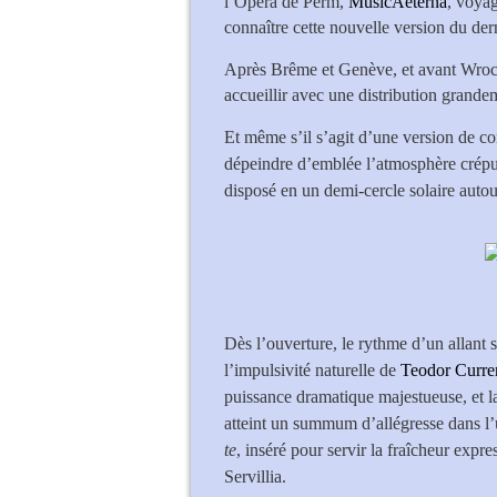
l’Opéra de Perm,
MusicAeterna
, voyag
connaître cette nouvelle version du de
Après Brême et Genève, et avant Wrocl
accueillir avec une distribution grand
Et même s’il s’agit d’une version de con
dépeindre d’emblée l’atmosphère crépus
disposé en un demi-cercle solaire autou
Dès l’ouverture, le rythme d’un allant s
l’impulsivité naturelle de
Teodor Curren
puissance dramatique majestueuse, et la
atteint un summum d’allégresse dans l’u
te
, inséré pour servir la fraîcheur expre
Servillia.