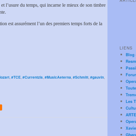
ARTIC
e et l’usure du temps, qui incarne le mieux de son timbre
nte.
tion est assurément l’un des premiers temps forts de la
LIENS
Blog
Resm
Pass
Foru
ozart
,
#TCE
,
#Currentzis
,
#MusicAeterna
,
#Schmitt
,
#gauvin
,
Oper
Toute
Trem
Les T
Cultu
ARTE
Oper
Xavie
Ghera