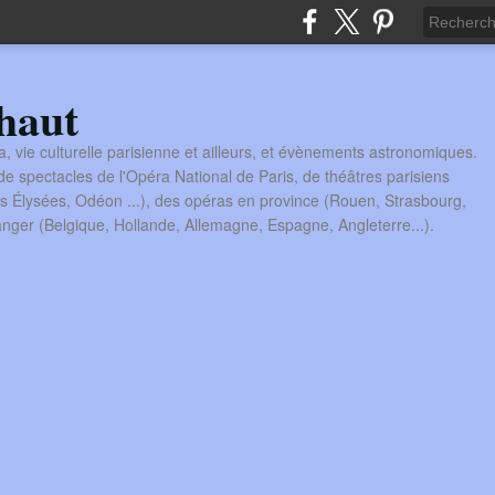
haut
a, vie culturelle parisienne et ailleurs, et évènements astronomiques.
 spectacles de l'Opéra National de Paris, de théâtres parisiens
s Élysées, Odéon ...), des opéras en province (Rouen, Strasbourg,
tranger (Belgique, Hollande, Allemagne, Espagne, Angleterre...).