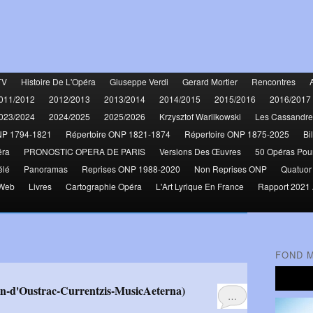
TV
Histoire De L'Opéra
Giuseppe Verdi
Gerard Mortier
Rencontres
011/2012
2012/2013
2013/2014
2014/2015
2015/2016
2016/2017
023/2024
2024/2025
2025/2026
Krzysztof Warlikowski
Les Cassandre
NP 1794-1821
Répertoire ONP 1821-1874
Répertoire ONP 1875-2025
Bi
éra
PRONOSTIC OPERA DE PARIS
Versions Des Œuvres
50 Opéras Pou
élé
Panoramas
Reprises ONP 1988-2020
Non Reprises ONP
Quatuor
 Web
Livres
Cartographie Opéra
L'Art Lyrique En France
Rapport 2021 
FOND 
…