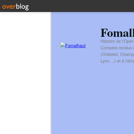
Fomal
Histoire de l'Opér
Comptes rendus de
(Châtelet, Champ
Lyon ...) et à l'é