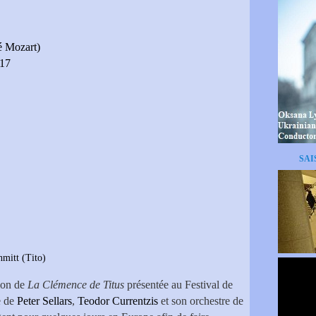
é Mozart)
017
SAI
mitt (Tito)
tion de
La Clémence de Titus
présentée au Festival de
e de
Peter Sellars
,
Teodor Currentzis
et son orchestre de