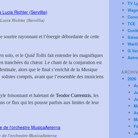
TV Ly
Wagn
Conc
ucia Richter (Servillia)
TCE
Conf
le sourire rayonnant et l’énergie débordante de cette
Saiso
Warl
G.Ver
en solo, et le
Quid Tollis
fait entendre les magnifiques
Astre
ien tranchées du chœur. Le chant de la conjuration est
stinale, alors que le final s’enrichit de la
Musique
ARCHI
solistes compris, avant que l’ensemble des musiciens
2026
A
Ju
style foisonnant et haletant de
Teodor Currentzis
, les
Ju
ans ce flux qui les pousse parfois aux limites de leur
M
Av
M
Fé
Ja
e de l'orchestre MusicaAeterna