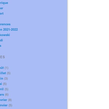
rique
er
ert
érences
n 2021-2022
ikowski
di
s
VES
oût
(1)
illet
(5)
in
(3)
ai
(5)
ril
(5)
ars
(6)
vrier
(8)
nvier
(5)