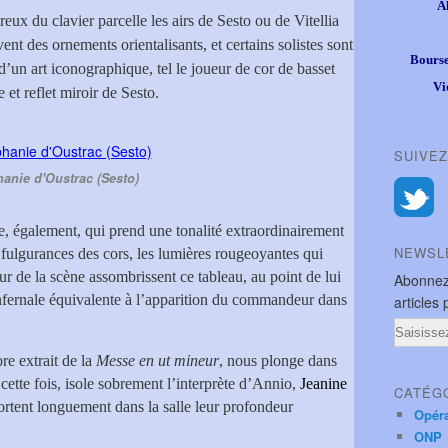
A
reux du clavier parcelle les airs de Sesto ou de Vitellia
ivent des ornements orientalisants, et certains solistes sont
Bourse
’un art iconographique, tel le joueur de cor de basset
Vi
 et reflet miroir de Sesto.
SUIVEZ
hanie d'Oustrac (Sesto)
e, également, qui prend une tonalité extraordinairement
NEWSL
s fulgurances des cors, les lumières rougeoyantes qui
r de la scène assombrissent ce tableau, au point de lui
Abonnez
nfernale équivalente à l’apparition du commandeur dans
articles 
Email
re extrait de la
Messe en ut mineur
, nous plonge dans
, cette fois, isole sobrement l’interprète d’Annio,
Jeanine
CATÉG
portent longuement dans la salle leur profondeur
Opér
ONP