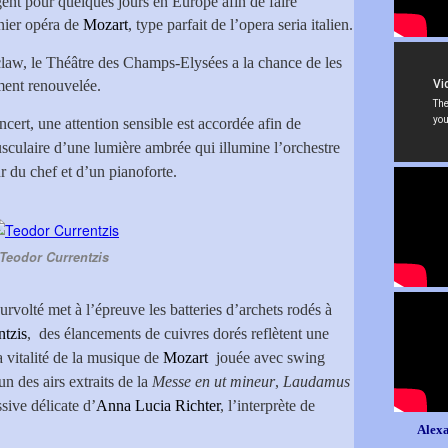
ent pour quelques jours en Europe afin de faire
rnier opéra de
Mozart
, type parfait de l’opera seria italien.
aw, le Théâtre des Champs-Elysées a la chance de les
ement renouvelée.
cert, une attention sensible est accordée afin de
culaire d’une lumière ambrée qui illumine l’orchestre
r du chef et d’un pianoforte.
Teodor Currentzis
urvolté met à l’épreuve les batteries d’archets rodés à
tzis
, des élancements de cuivres dorés reflètent une
 vitalité de la musique de
Mozart
jouée avec swing
n des airs extraits de la
Messe en ut mineur
,
Laudamus
ssive délicate d’
Anna Lucia Richter
, l’interprète de
Alexa