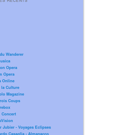
LES RÉCENTS
 du Wanderer
usica
ion Opera
m Opera
a Online
 la Culture
olo Magazine
rois Coups
rebox
 Concert
aVision
r Jubier - Voyages Eclipses
rdo Casaglia - Almanacco