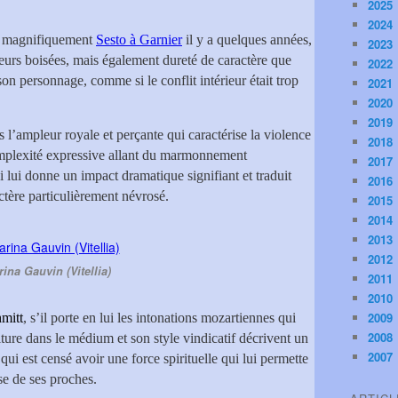
2025
2024
jà magnifiquement
Sesto à Garnier
il y a quelques années,
2023
leurs boisées, mais également dureté de caractère que
2022
son personnage, comme si le conflit intérieur était trop
2021
2020
2019
s l’ampleur royale et perçante qui caractérise la violence
2018
complexité expressive allant du marmonnement
2017
i lui donne un impact dramatique signifiant et traduit
2016
tère particulièrement névrosé.
2015
2014
2013
2012
rina Gauvin (Vitellia)
2011
2010
2009
mitt
, s’il porte en lui les intonations mozartiennes qui
2008
iture dans le médium et son style vindicatif décrivent un
2007
i est censé avoir une force spirituelle qui lui permette
se de ses proches.