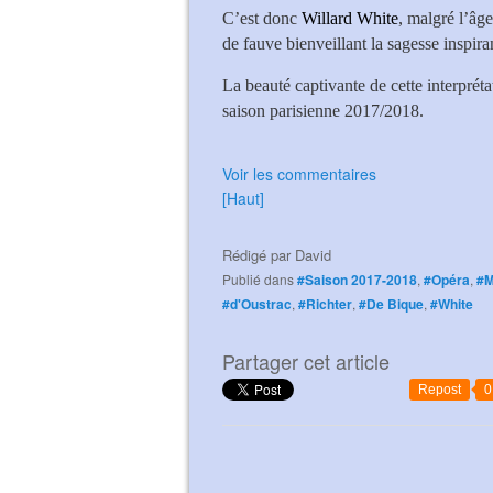
C’est donc
Willard White
, malgré l’âg
de fauve bienveillant la sagesse inspira
La beauté captivante de cette interpréta
saison parisienne 2017/2018.
Voir les commentaires
[Haut]
Rédigé par
David
Publié dans
#Saison 2017-2018
,
#Opéra
,
#M
#d'Oustrac
,
#Richter
,
#De Bique
,
#White
Partager cet article
Repost
0