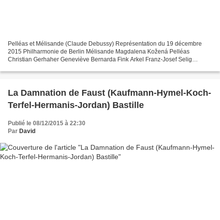
Pelléas et Mélisande (Claude Debussy) Représentation du 19 décembre
2015 Philharmonie de Berlin Mélisande Magdalena Kožená Pelléas
Christian Gerhaher Geneviève Bernarda Fink Arkel Franz-Josef Selig
Golaud Gerald Finley Ynoild Solist des Tölzer Knabenchors...
La Damnation de Faust (Kaufmann-Hymel-Koch-
Terfel-Hermanis-Jordan) Bastille
Publié le 08/12/2015 à 22:30
Par
David