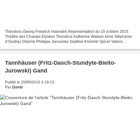
Theodora (Georg Friedrich Haendel) Représentation du 10 octobre 2015
Théâtre des Champs Elysées Theodora Katherine Watson Irène Stéphanie
d’Oustrac Didyme Philippe Jaroussky Septime Kresimir Spicer Valens
Callum Thorpe Le Messager Sean Clayton Mise en...
Tannhäuser (Fritz-Dasch-Stundyte-Bieito-
Jurowski) Gand
Publié le 20/09/2015 à 19:13
Par
David