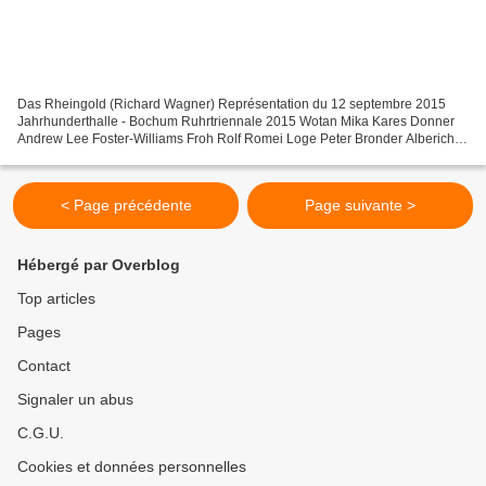
Das Rheingold (Richard Wagner) Représentation du 12 septembre 2015
Jahrhunderthalle - Bochum Ruhrtriennale 2015 Wotan Mika Kares Donner
Andrew Lee Foster-Williams Froh Rolf Romei Loge Peter Bronder Alberich
Leigh Melrose Mime Elmar Gilbertsson Fasolt...
< Page précédente
Page suivante >
Hébergé par Overblog
Top articles
Pages
Contact
Signaler un abus
C.G.U.
Cookies et données personnelles