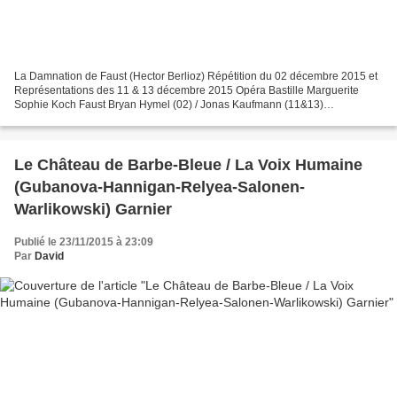
La Damnation de Faust (Hector Berlioz) Répétition du 02 décembre 2015 et
Représentations des 11 & 13 décembre 2015 Opéra Bastille Marguerite
Sophie Koch Faust Bryan Hymel (02) / Jonas Kaufmann (11&13)
Méphistophélès Bryn Terfel Brander Edwin Crossley-Mercer...
Le Château de Barbe-Bleue / La Voix Humaine
(Gubanova-Hannigan-Relyea-Salonen-
Warlikowski) Garnier
Publié le 23/11/2015 à 23:09
Par
David