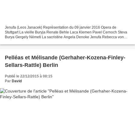
Jenufa (Leos Janacek) Représentation du 09 janvier 2016 Opera de
Stuttgart La vieille Buryja Renate Behle Laca Klemen Pavel Cernoch Steva
Burya Gergely Németi La sacristine Angela Denoke Jenufa Rebecca von
Lipinski Le meunier Mark Munkittrick Le maire...
Pelléas et Mélisande (Gerhaher-Kozena-Finley-
Sellars-Rattle) Berlin
Publié le 22/12/2015 à 08:15
Par
David