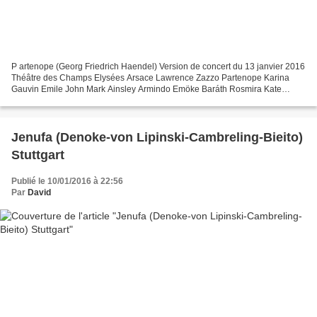
P artenope (Georg Friedrich Haendel) Version de concert du 13 janvier 2016
Théâtre des Champs Elysées Arsace Lawrence Zazzo Partenope Karina
Gauvin Emile John Mark Ainsley Armindo Emöke Baráth Rosmira Kate
Aldrich Ormonte Victor Sicard Direction musicale...
Jenufa (Denoke-von Lipinski-Cambreling-Bieito)
Stuttgart
Publié le 10/01/2016 à 22:56
Par
David