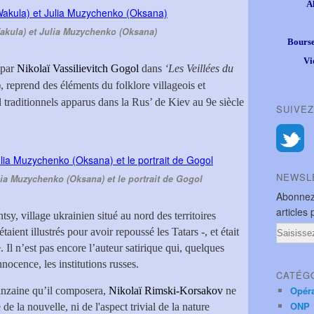
A
akula) et Julia Muzychenko (Oksana)
Bourse
Vi
 par
Nikolaï Vassilievitch Gogol
dans
‘Les Veillées du
 reprend des éléments du folklore villageois et
 traditionnels apparus dans la Rus’ de Kiev au 9e siècle
SUIVEZ
NEWSL
lia Muzychenko (Oksana) et le portrait de Gogol
Abonnez
articles 
tsy, village ukrainien situé au nord des territoires
Email
ient illustrés pour avoir repoussé les Tatars -, et était
 Il n’est pas encore l’auteur satirique qui, quelques
nocence, les institutions russes.
CATÉG
Opér
inzaine qu’il composera,
Nikolaï Rimski-Korsakov
ne
ONP
de la nouvelle, ni de l'aspect trivial de la nature