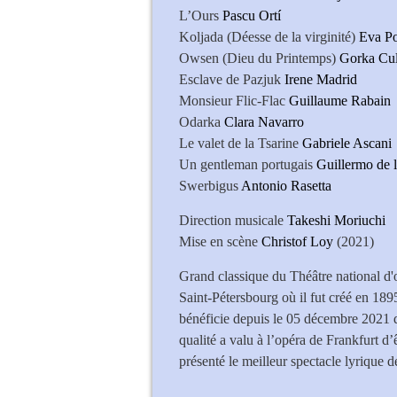
L’Ours
Pascu Ortí
Koljada (Déesse de la virginité)
Eva P
Owsen (Dieu du Printemps)
Gorka Cul
Esclave de Pazjuk
Irene Madrid
Monsieur Flic-Flac
Guillaume Rabain
Odarka
Clara Navarro
Le valet de la Tsarine
Gabriele Ascani
Un gentleman portugais
Guillermo de 
Swerbigus
Antonio Rasetta
Direction musicale
Takeshi Moriuchi
Mise en scène
Christof Loy
(2021)
Grand classique du Théâtre national d'
Saint-Pétersbourg où il fut créé en 189
bénéficie depuis le 05 décembre 2021 
qualité a valu à l’opéra de Frankfurt d
présenté le meilleur spectacle lyrique 