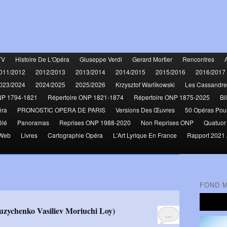
TV
Histoire De L'Opéra
Giuseppe Verdi
Gerard Mortier
Rencontres
011/2012
2012/2013
2013/2014
2014/2015
2015/2016
2016/2017
023/2024
2024/2025
2025/2026
Krzysztof Warlikowski
Les Cassandre
NP 1794-1821
Répertoire ONP 1821-1874
Répertoire ONP 1875-2025
Bi
éra
PRONOSTIC OPERA DE PARIS
Versions Des Œuvres
50 Opéras Pou
élé
Panoramas
Reprises ONP 1988-2020
Non Reprises ONP
Quatuor
 Web
Livres
Cartographie Opéra
L'Art Lyrique En France
Rapport 2021 
FOND 
…