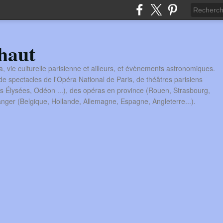
haut
a, vie culturelle parisienne et ailleurs, et évènements astronomiques.
 spectacles de l'Opéra National de Paris, de théâtres parisiens
s Élysées, Odéon ...), des opéras en province (Rouen, Strasbourg,
tranger (Belgique, Hollande, Allemagne, Espagne, Angleterre...).