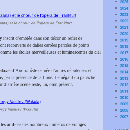
2025
2024
2023
2022
ana) et le chœur de l'opéra de Frankfurt
2021
2020
oy
inscrit d’emblée dans son décor un reflet de
2019
sont recouverts de dalles carrées percées de points
2018
comme les étoiles merveilleuses et luminescentes du ciel
2017
2016
2015
galaxie d’Andromède cernée d’autres nébuleuses et
2014
, par la présence de la Lune. Le négatif du panache
2013
 d’arrière scène reste, lui, omniprésent.
2012
2011
2010
2009
rgy Vasiliev (Wakula)
2008
2007
 les artifices des nombreux numéros de voltiges