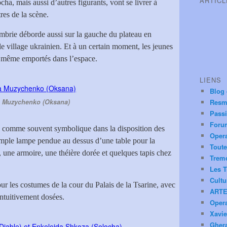
ARTIC
ha, mais aussi d’autres figurants, vont se livrer à
tres de la scène.
rie déborde aussi sur la gauche du plateau en
le village ukrainien. Et à un certain moment, les jeunes
 même emportés dans l’espace.
LIENS
Blog
a Muzychenko (Oksana)
Resm
Pass
Foru
e comme souvent symbolique dans la disposition des
Oper
simple lampe pendue au dessus d’une table pour la
Toute
une armoire, une théière dorée et quelques tapis chez
Trem
Les T
Cultu
ur les costumes de la cour du Palais de la Tsarine, avec
ARTE
intuitivement dosées.
Oper
Xavie
Ghera