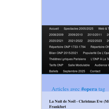
Accueil
Spectacles 2005/2025
Web & 
2008/2009
2009/2010
2010/2011
2
2020/2021
2021/2022
2022/2023
2
Répertoire ONP 1733-1794
Répertoire O
Bilan ONP 2015/2021
Popularité De L'Op
Théâtres Lyriques Parisiens
L'ONP À La T
Tarifs ONP
Salle Modulable
Audience
Ballets
Septembre 2025
Contact
#opera
Articles avec
tag
La Nuit de Noël - Christmas Eve (Muzychenko Vasiliev Moriuchi Loy)
Frankfurt