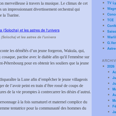
TV Ly
on merveilleuse à travers la musique. Le climax de cet
Wagn
s un impressionnant divertissement orchestral qui
Conc
e la Tsarine.
TCE
Conf
Saiso
Warl
(Solocha) et les astres de l'univers
G.Ver
Astre
raconte les démêlés d’un jeune forgeron, Wakula, qui,
x cosaque, pactise avec le diable afin qu'il l'emmène sur
ARCHI
int-Pétersbourg pour en obtenir les souliers que la jeune
2026
A
Ju
disparaître la Lune afin d’empêcher le jeune villageois
Ju
er de l’avoir peint en train d’être rossé de coups de
M
ures de la vie promptes à contrecarrer les désirs d’autrui.
Av
M
rsonnage à la fois surnaturel et maternel complice du
Fé
e femme tentatrice pour la communauté des hommes du
Ja