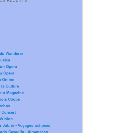
LES RÉCENTS
 du Wanderer
usica
ion Opera
m Opera
a Online
 la Culture
olo Magazine
rois Coups
rebox
 Concert
aVision
r Jubier - Voyages Eclipses
rdo Casaglia - Almanacco