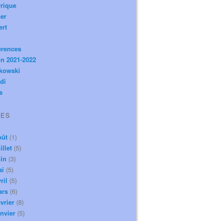
rique
er
ert
érences
n 2021-2022
ikowski
di
s
VES
oût
(1)
illet
(5)
in
(3)
ai
(5)
ril
(5)
ars
(6)
vrier
(8)
nvier
(5)