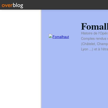
Fomal
Histoire de l'Opér
Comptes rendus de
(Châtelet, Champ
Lyon ...) et à l'é