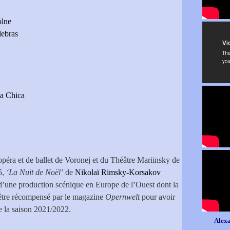
olne
ebras
la Chica
opéra et de ballet de Voronej et du Théâtre Mariinsky de
5,
‘La Nuit de Noël’
de
Nikolaï Rimsky-Korsakov
d’une production scénique en Europe de l’Ouest dont la
’être récompensé par le magazine
Opernwelt
pour avoir
de la saison 2021/2022.
Alexa